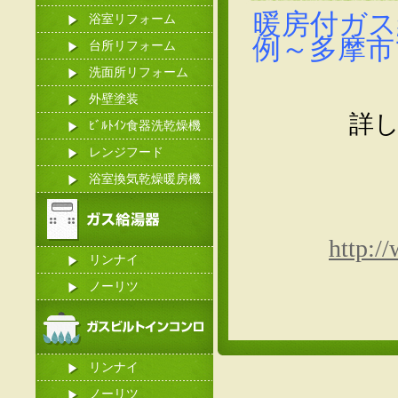
暖房付ガス
浴室リフォーム
例～多摩市
台所リフォーム
洗面所リフォーム
外壁塗装
詳
ﾋﾞﾙﾄｲﾝ食器洗乾燥機
レンジフード
浴室換気乾燥暖房機
http:/
リンナイ
ノーリツ
リンナイ
ノーリツ