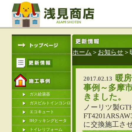
ホーム
＞
お知らせ
＞
暖房
2017.02.13
事例～多摩
ガス給湯器
きました。
ガスビルトインコンロ
ノーリツ製GTH
エコキュート
FT4201ARS
IHクッキングヒータ
に交換施工さ
ー
トイレリフォーム