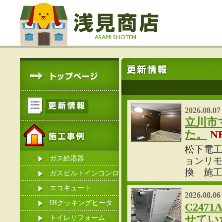
2026.08.07
立川市
た。
N
松下電工
ガス給湯器
ョンリモ
換 施
ガスビルトインコンロ
エコキュート
2026.08.06
IHクッキングヒータ
C24
せてい
ー
トイレリフォーム