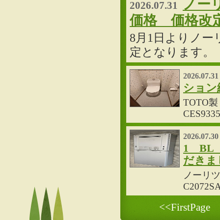
ノー
2026.07.31
価格 価格改
8月1日よりノ
定となります。
2026.07.31
ション
TOTO製
CES9
2026.07.30
1 B
だきま
ノーリツ製
C207
<<FirstPag