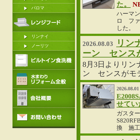
た。
N
パロマ
ハーマ
ロ ファ
した。
リンナイ
リン
2026.08.03
ノーリツ
ーン センス
8月3日よりリ
ン センスがモ
2026.08.01
E20
せてい
ガスター
S820R
換 施