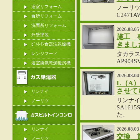
浴室リフォーム
ノーリツ
C247
台所リフォーム
洗面所リフォーム
2026.08.05
外壁塗装
施工 
きまし
ﾋﾞﾙﾄｲﾝ食器洗乾燥機
タカラス
レンジフード
AP90
浴室換気乾燥暖房機
2026.08.04
L（A
させて
リンナイ
リンナイ製
ノーリツ
SA16
た。
2026.08.03
リンナイ
交換 
ノーリツ