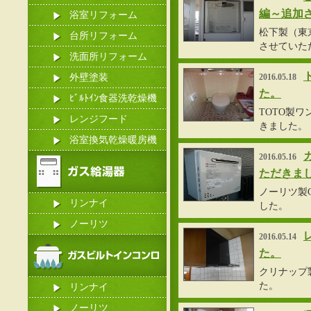
編～追加
浴室リフォーム
松下製（東京ガ
台所リフォーム
させていた
洗面所リフォーム
外壁塗装
2016.05.18
た。
ﾋﾞﾙﾄｲﾝ食器洗乾燥機
TOTO製ワ
レンジフード
きました。
浴室換気乾燥暖房機
2016.05.16
ただきま
ノーリツ製G
リンナイ
した。
ノーリツ
2016.05.14
た。
クリナップ製
た。
リンナイ
ノーリツ