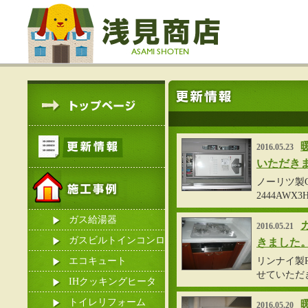
2016.05.23
いただき
ノーリツ製GT
2444AW
ガス給湯器
2016.05.21
ガスビルトインコンロ
きました
エコキュート
リンナイ製R
せていただ
IHクッキングヒータ
ー
トイレリフォーム
2016.05.20