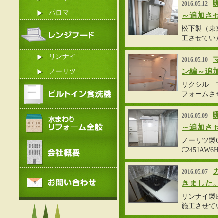
2016.05.12
パロマ
～追加さ
松下製（東京ガ
工させてい
リンナイ
2016.05.10
ン編～追
ノーリツ
リクシル 
フォームさ
2016.05.09
～追加さ
ノーリツ製GT
C2451A
2016.05.07
きました
リンナイ製R
施工させて