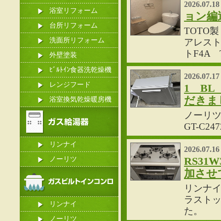
2026.07.18
浴室リフォーム
ョン編
台所リフォーム
TOTO製
洗面所リフォーム
アレスト
トF4A
外壁塗装
ﾋﾞﾙﾄｲﾝ食器洗乾燥機
2026.07.17
レンジフード
1 B
だきま
浴室換気乾燥暖房機
ノーリツ
GT-C
リンナイ
2026.07.16
ノーリツ
RS31
加させ
リンナイ
ラストッ
リンナイ
た。
ノーリツ