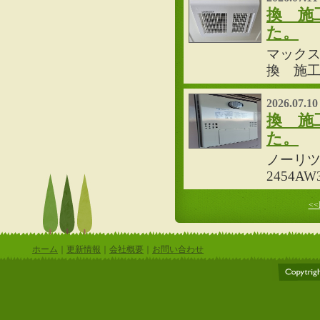
換 施
た。
マックス製
換 施
2026.07.10
換 施
た。
ノーリツ
2454
<<F
ホーム
｜
更新情報
｜
会社概要
｜
お問い合わせ