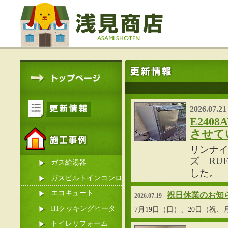
2026.07.21
E240
させて
リンナイ
ズ RU
ガス給湯器
した。
ガスビルトインコンロ
エコキュート
祝日休業のお知
2026.07.19
IHクッキングヒータ
7月19日（日）、20日（祝
ー
トイレリフォーム