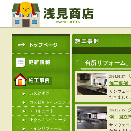
「 台所リフォーム
2024.01.27
施工事例
サンウェー
ガス給湯器
だきました
ガスビルトインコンロ
2023.12.15
エコキュート
例 国立
IHクッキングヒータ
サンウェー
ー
トイレリフォーム
ただきまし