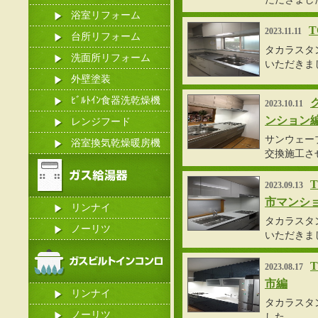
浴室リフォーム
2023.11.11
台所リフォーム
タカラスタ
洗面所リフォーム
いただきま
外壁塗装
ﾋﾞﾙﾄｲﾝ食器洗乾燥機
2023.10.11
ンション
レンジフード
サンウェーブ
浴室換気乾燥暖房機
交換施工さ
2023.09.13
市マンシ
リンナイ
タカラスタン
ノーリツ
いただきま
2023.08.17
市編
リンナイ
タカラスタ
ノーリツ
した。