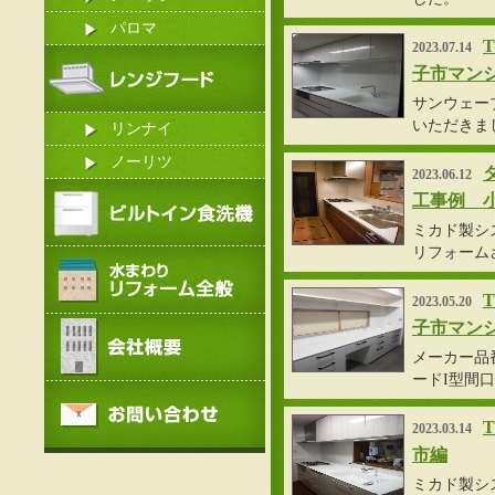
パロマ
2023.07.14
子市マン
サンウェー
いただきま
リンナイ
ノーリツ
2023.06.12
工事例 
ミカド製シ
リフォーム
2023.05.20
子市マン
メーカー品
ードI型間
2023.03.14
市編
ミカド製シ