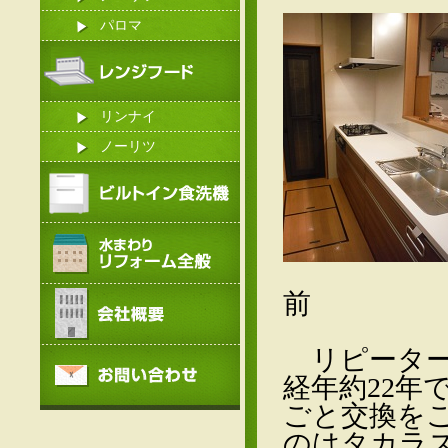
パロマ
リンナイ
ノーリツ
前
リピーター
経年約22年
ごと交換を
のはタカラ