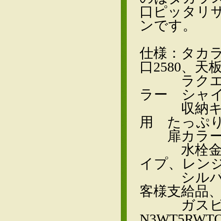
口ピッタリ
ンです。
仕様：タカ
口2580、
ラクエル
ラー シャ
収納キャ
用 たっぷ
扉カラー 
水栓金具
イプ、レンジ
シルバー、
客様支給品
ガスビル
N3WT5RW