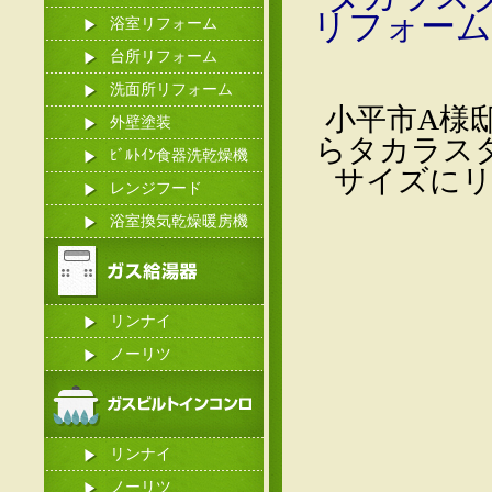
リフォーム
浴室リフォーム
台所リフォーム
洗面所リフォーム
小平市A様
外壁塗装
らタカラスタ
ﾋﾞﾙﾄｲﾝ食器洗乾燥機
サイズにリ
レンジフード
浴室換気乾燥暖房機
リンナイ
ノーリツ
リンナイ
ノーリツ