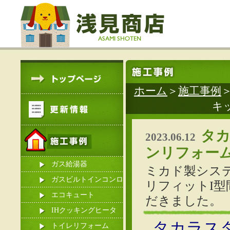
ホーム
＞
施工事例
キ
タ
2023.06.12
ンリフォー
ガス給湯器
ミカド製シス
ガスビルトインコンロ
リフィットI型
エコキュート
だきました。
IHクッキングヒータ
タカラス
ー
トイレリフォーム