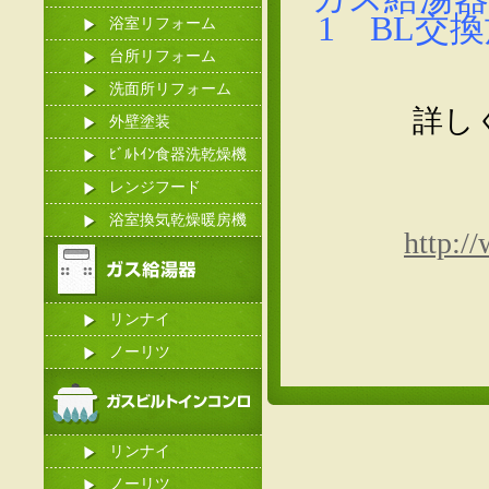
1 BL交
浴室リフォーム
台所リフォーム
洗面所リフォーム
詳し
外壁塗装
ﾋﾞﾙﾄｲﾝ食器洗乾燥機
レンジフード
浴室換気乾燥暖房機
http:/
リンナイ
ノーリツ
リンナイ
ノーリツ