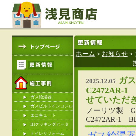
ホーム
＞
お知らせ
＞
ガス
2025.12.05
C2472AR
ガス給湯器
せていただ
ガスビルトインコンロ
ノーリツ製 GT
エコキュート
C2472AR-
IHクッキングヒータ
ガス給湯器 
ー
トイレリフォーム