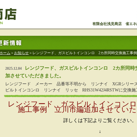
有限会社浅見商店 省エネ
ホーム
＞
お知らせ
＞レンジフード、ガスビルトインコンロ 2カ所同時交換施工事
レンジフード、ガスビルトインコンロ 2カ所同時
2025.12.04
加させていただきました。
レンジフード メーカー 品番等不明から リンナイ XGRシリーズ XG
ビルトインコンロ リンナイ リッセ RHS31W42J4RSTWに交
レンジフード、ガスビルトインコンロ
施工事例 立川市編追加させてい
詳しくは下記よりご覧ください。
↓