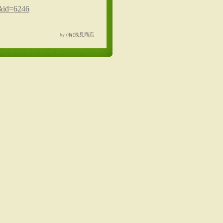
1&id=6246
by (有)浅見商店