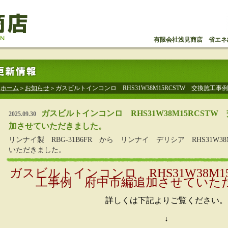
有限会社浅見商店 省エネ
ホーム
＞
お知らせ
＞ガスビルトインコンロ RHS31W38M15RCSTW 交換施
ガスビルトインコンロ RHS31W38M15RCST
2025.09.30
加させていただきました。
リンナイ製 RBG-31B6FR から リンナイ デリシア RHS31W3
いただきました。
ガスビルトインコンロ RHS31W38M1
工事例 府中市編追加させていた
詳しくは下記よりご覧ください。
↓