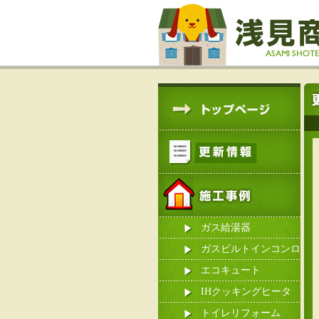
ガス給湯器
ガスビルトインコンロ
エコキュート
IHクッキングヒータ
ー
トイレリフォーム