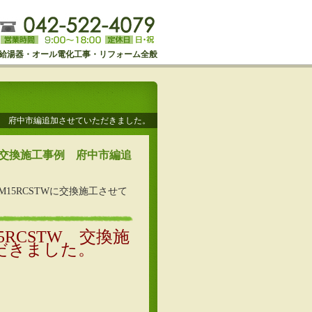
給湯器・オール電化工事・リフォーム全般
工事例 府中市編追加させていただきました。
W 交換施工事例 府中市編追
8M15RCSTWに交換施工させて
5RCSTW 交換施
だきました。