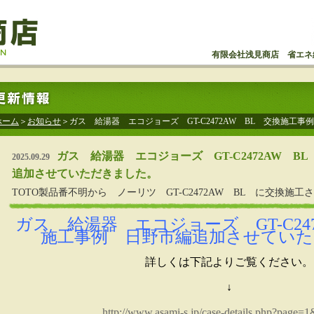
有限会社浅見商店 省エネ
ホーム
＞
お知らせ
＞ガス 給湯器 エコジョーズ GT-C2472AW BL 交換施工
ガス 給湯器 エコジョーズ GT-C2472AW B
2025.09.29
追加させていただきました。
TOTO製品番不明から ノーリツ GT-C2472AW BL に交換施
ガス 給湯器 エコジョーズ GT-C24
施工事例 日野市編追加させてい
詳しくは下記よりご覧ください。
↓
http://www.asami-s.jp/case-details.php?page=