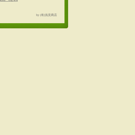
by (有)浅見商店