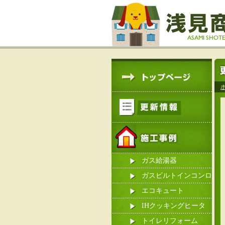
ガス給湯器
ガスビルトインコンロ
エコキュート
IHクッキングヒータ
ー
トイレリフォーム