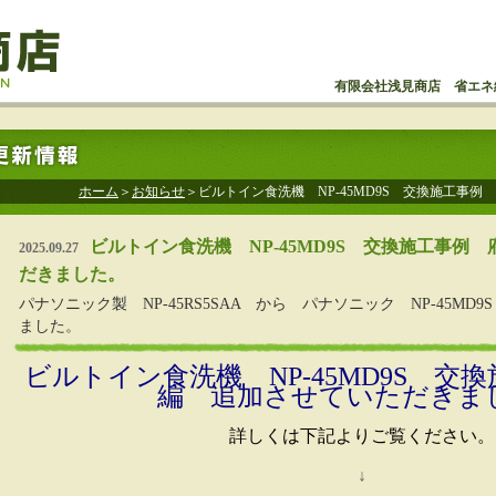
有限会社浅見商店 省エネ
ホーム
＞
お知らせ
＞ビルトイン食洗機 NP-45MD9S 交換施工事
ビルトイン食洗機 NP-45MD9S 交換施工事例
2025.09.27
だきました。
パナソニック製 NP-45RS5SAA から パナソニック NP-45M
ました。
ビルトイン食洗機 NP-45MD9S 交
編 追加させていただきま
詳しくは下記よりご覧ください。
↓