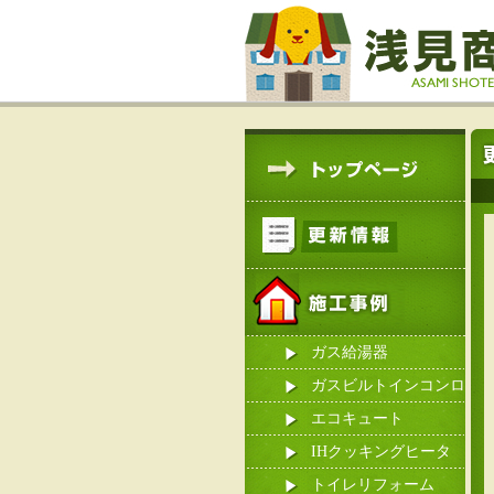
ガス給湯器
ガスビルトインコンロ
エコキュート
IHクッキングヒータ
ー
トイレリフォーム