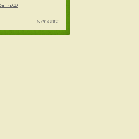
1&id=6242
by (有)浅見商店