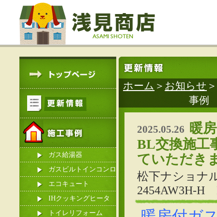
ホーム
＞
お知らせ
＞
事例
暖房
2025.05.26
BL交換施工
ガス給湯器
ていただき
ガスビルトインコンロ
松下ナショナル製 
エコキュート
2454AW3H
IHクッキングヒータ
暖房付ガス給
ー
トイレリフォーム