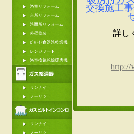
交換施工事
浴室リフォーム
台所リフォーム
洗面所リフォーム
詳し
外壁塗装
ﾋﾞﾙﾄｲﾝ食器洗乾燥機
レンジフード
浴室換気乾燥暖房機
http:/
リンナイ
ノーリツ
リンナイ
ノーリツ