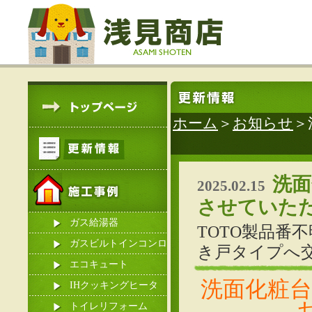
ホーム
＞
お知らせ
＞
洗面
2025.02.15
させていた
ガス給湯器
TOTO製品番
ガスビルトインコンロ
き戸タイプへ
エコキュート
洗面化粧
IHクッキングヒータ
ー
トイレリフォーム