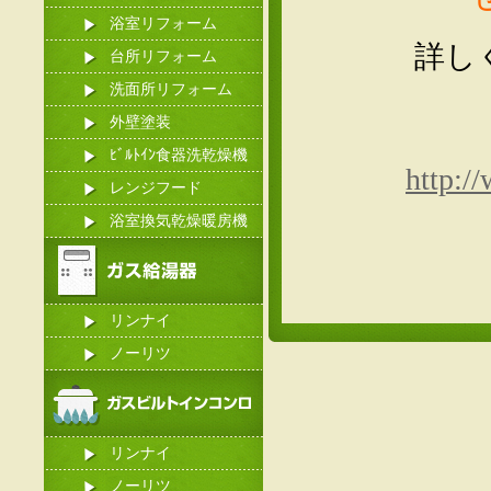
浴室リフォーム
詳し
台所リフォーム
洗面所リフォーム
外壁塗装
ﾋﾞﾙﾄｲﾝ食器洗乾燥機
http:/
レンジフード
浴室換気乾燥暖房機
リンナイ
ノーリツ
リンナイ
ノーリツ