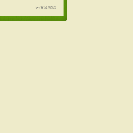
by (有)浅見商店