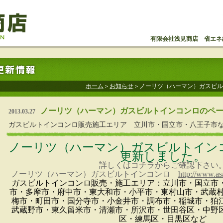
有限会社浅見商店 省エネ
ホーム
＞
お知らせ
＞ノーリツ（ハーマン）ガスビル
ノーリツ（ハーマン）ガスビルトインコンロのペ
2013.03.27
ガスビルトインコンロ販売施工エリア 立川市・国立市・八王子市
ノーリツ（ハーマン）ガスビルトイン
更新しました。
詳しくはコチラからご確認下さい
ノーリツ（ハーマン）ガスビルトインコンロ
http://www.as
ガスビルトインコンロ販売・施工エリア：立川市・国立市
市・多摩市・府中市・東大和市・小平市・東村山市・武蔵村
梅市・町田市・国分寺市・小金井市・調布市・稲城市・狛
武蔵野市・東久留米市・清瀬市・所沢市・世田谷区・中野
区・練馬区・目黒区など