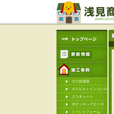
ガス給湯器
ガスビルトインコンロ
エコキュート
IHクッキングヒータ
ー
トイレリフォーム