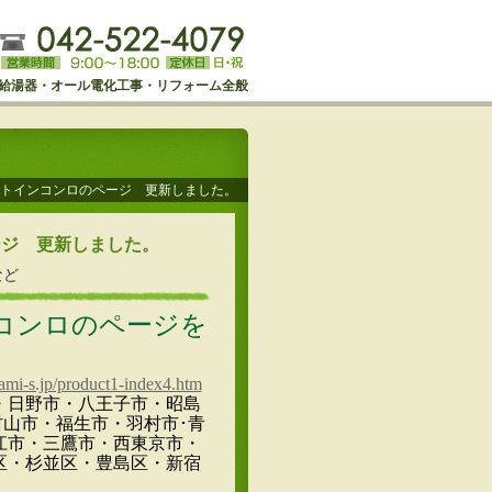
給湯器・オール電化工事・リフォーム全般
トインコンロのページ 更新しました。
ージ 更新しました。
など
コンロのページを
。
ami-s.jp/product1-index4.htm
・日野市・八王子市・昭島
山市・福生市・羽村市･青
江市・三鷹市・西東京市・
区・杉並区・豊島区・新宿