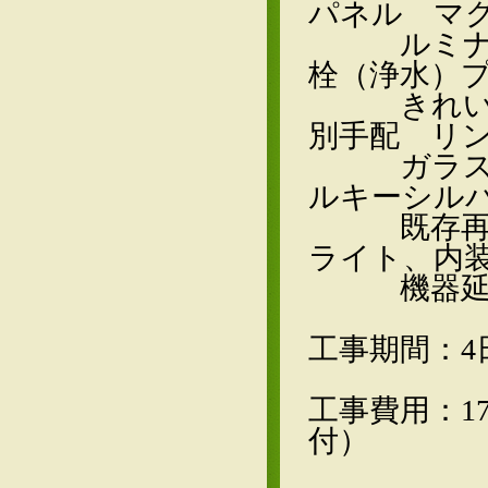
パネル マ
ルミナホ
栓（浄水）
きれい除
別手配 リ
ガラストップ
ルキーシル
既存再利用
ライト、内
機器延長保
工事期間：4
工事費用：1
付）
（202