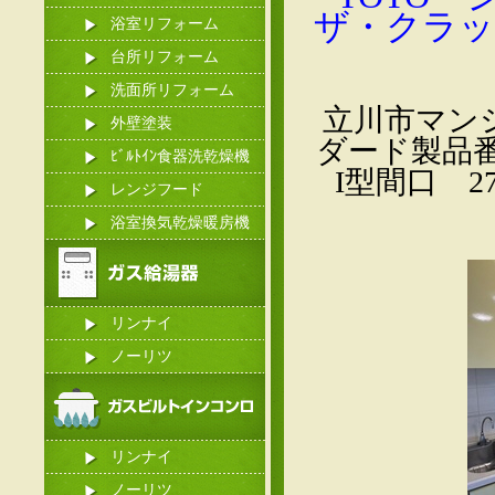
ザ・クラッ
浴室リフォーム
台所リフォーム
洗面所リフォーム
立川市マン
外壁塗装
ダード製品
ﾋﾞﾙﾄｲﾝ食器洗乾燥機
I型間口 
レンジフード
浴室換気乾燥暖房機
リンナイ
ノーリツ
リンナイ
ノーリツ