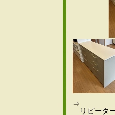
対面
⇒ 対面
リピーター