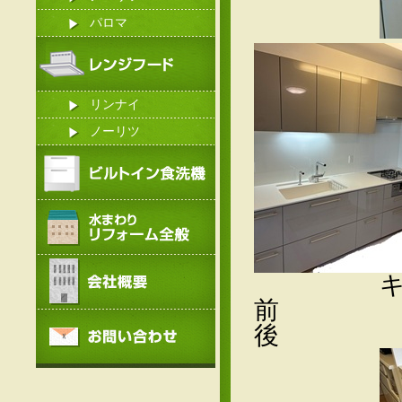
パロマ
リンナイ
ノーリツ
キッチ
前 ⇒
後