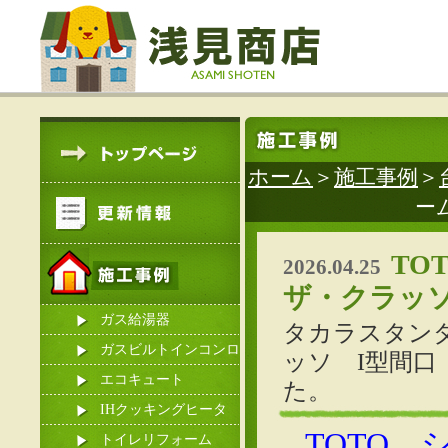
ホーム
＞
施工事例
＞
ー
TO
2026.04.25
ザ・クラッ
ガス給湯器
タカラスタンダ
ガスビルトインコンロ
ッソ I型間口
エコキュート
た。
IHクッキングヒータ
TOTO
ー
トイレリフォーム