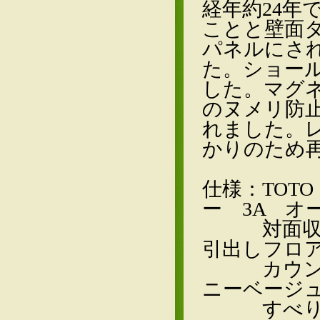
経年約24年
ことと壁面
パネルにさ
た。ショー
した。マグ
のヌメリ防
れました。
かりのため
仕様：TOT
ー 3A オ
対面収納側 
引出しフロ
カウンタ
ニーベージ
すべり台シ