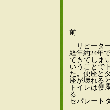
前
リピーター
経年約24年
てきてしま
いうことで
た。便座と
座が壊れる
トイレは便
る
セパレート