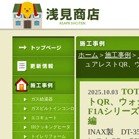
ホーム
＞
施工事例
＞
ュアレストQR、
TO
2025.10.03
ガス給湯器
トQR、ウ
ガスビルトインコンロ
F1Aシリー
エコキュート
編
IHクッキングヒータ
INAX製 DT-
ー
トイレリフォーム