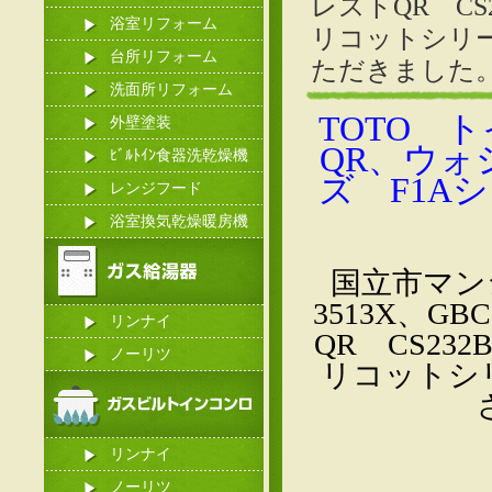
レストQR CS
浴室リフォーム
リコットシリーズ
台所リフォーム
ただきました
洗面所リフォーム
TOTO 
外壁塗装
QR、ウ
ﾋﾞﾙﾄｲﾝ食器洗乾燥機
ズ F1A
レンジフード
浴室換気乾燥暖房機
国立市マンシ
3513X、G
リンナイ
QR CS23
ノーリツ
リコットシリ
リンナイ
ノーリツ