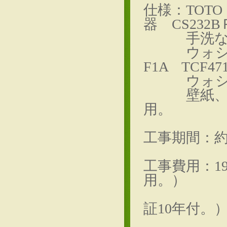
仕様：TOT
器 CS232
手洗なしロ
ウォシュ
F1A TCF47
ウォシュレ
壁紙、床
用。
工事期間：
工事費用：1
用。）
（ウォ
証10年付。
（202