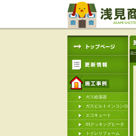
ホ
ガス給湯器
ガスビルトインコンロ
エコキュート
IHクッキングヒータ
ー
トイレリフォーム