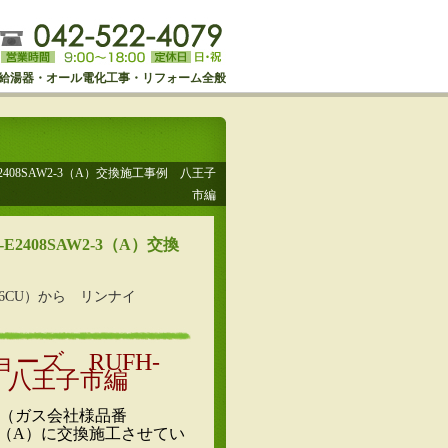
給湯器・オール電化工事・リフォーム全般
08SAW2-3（A）交換施工事例 八王子
市編
408SAW2-3（A）交換
SSW6CU）から リンナイ
ーズ RUFH-
例 八王子市編
2-6（ガス会社様品番
W2-3（A）に交換施工させてい