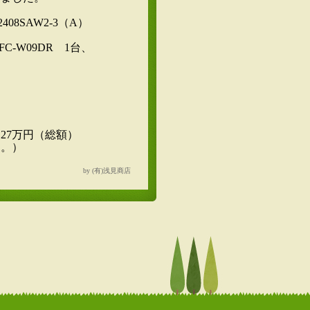
8SAW2-3（A）
-W09DR 1台、
＝27万円（総額）
。）
by (有)浅見商店